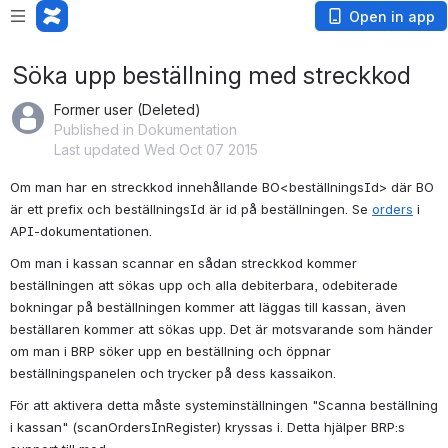
Open in app
Söka upp beställning med streckkod
Former user (Deleted)
Published in Dokumentation
Last updated Wed Oct 07 2015
Om man har en streckkod innehållande BO<beställningsId> där BO 
är ett prefix och beställningsId är id på beställningen. Se 
orders
 i 
API-dokumentationen. 
Om man i kassan scannar en sådan streckkod kommer 
beställningen att sökas upp och alla debiterbara, odebiterade 
bokningar på beställningen kommer att läggas till kassan, även 
beställaren kommer att sökas upp. Det är motsvarande som händer 
om man i BRP söker upp en beställning och öppnar 
beställningspanelen och trycker på dess kassaikon.
För att aktivera detta måste systeminställningen "Scanna beställning 
i kassan" (scanOrdersInRegister) kryssas i. Detta hjälper BRP:s 