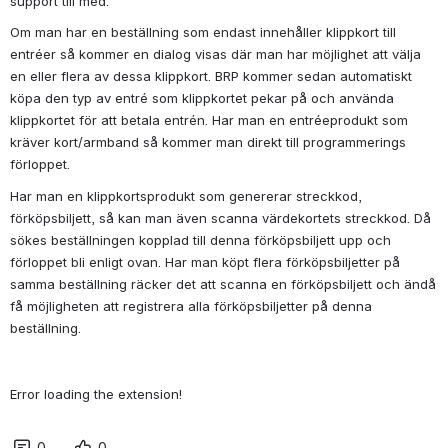
support till med.
Om man har en beställning som endast innehåller klippkort till 
entréer så kommer en dialog visas där man har möjlighet att välja 
en eller flera av dessa klippkort. BRP kommer sedan automatiskt 
köpa den typ av entré som klippkortet pekar på och använda 
klippkortet för att betala entrén. Har man en entréeprodukt som 
kräver kort/armband så kommer man direkt till programmerings 
förloppet.
Har man en klippkortsprodukt som genererar streckkod, 
förköpsbiljett, så kan man även scanna värdekortets streckkod. Då 
sökes beställningen kopplad till denna förköpsbiljett upp och 
förloppet bli enligt ovan. Har man köpt flera förköpsbiljetter på 
samma beställning räcker det att scanna en förköpsbiljett och ändå 
få möjligheten att registrera alla förköpsbiljetter på denna 
beställning.
Error loading the extension!
0
0