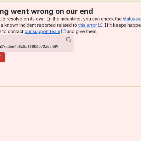
ng went wrong on our end
uld resolve on its own. In the meantime, you can check the
status p
a known incident reported related to
this error
, (opens new win
. If it keeps happe
n to contact
our support team
, (opens new window)
and give them:
a17ede64e8c8a1f806b72a03409
e