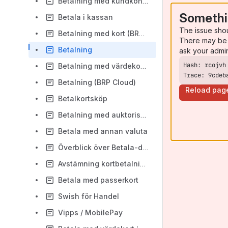
Betalning med kundkonto (BRP Cloud)
Somethi
Betala i kassan
The issue sho
Betalning med kort (BRP Cloud)
There may be 
Betalning
ask your admi
Betalning med värdekort (BRP Cloud)
Trace: 9cdeb
Betalning (BRP Cloud)
Reload pag
Betalkortsköp
Betalning med auktoriserat kort
Betala med annan valuta
Överblick över Betala-dialogen (BRP Cloud)
Avstämning kortbetalning
Betala med passerkort
Swish för Handel
Vipps / MobilePay