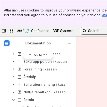
Sätt att komma till kassan
Banner
Sätt att gå till kassan
Atlassian uses cookies to improve your browsing experience, per
Top Bar
indicate that you agree to our use of cookies on your device.
Atl
Registrera växelkassa
Sidebar
Main Content
Återköp (BRP Cloud)
Collapse sidebar
Switch sites or apps
Confluence - BRP Systems
Registrering av kort och armband
Växelkassa (BRP Cloud)
Dokumentation
Snabbguide till kassan (BRP Cloud)
Överblick över kassan
Back to top
Söka upp person i kassan
Försäljning i kassan
Återköp
Sälja abonnemang i kassan
Nyttja rabattkod i kassan
Betala